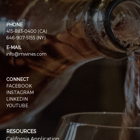
PHONE
415-883-0400 (CA)
646-907-5155 (NY)
E-MAIL
info@mwines.com
CONNECT
FACEBOOK
INSTAGRAM
LINKEDIN
YOUTUBE
RESOURCES
California Application