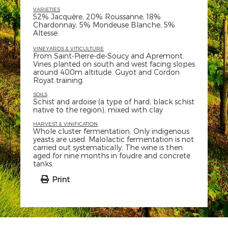
VARIETIES
52% Jacquère, 20% Roussanne, 18%
Chardonnay, 5% Mondeuse Blanche, 5%
Altesse
VINEYARDS & VITICULTURE
From Saint-Pierre-de-Soucy and Apremont.
Vines planted on south and west facing slopes
around 400m altitude. Guyot and Cordon
Royat training.
SOILS
Schist and ardoise (a type of hard, black schist
native to the region), mixed with clay
HARVEST & VINIFICATION
Whole cluster fermentation. Only indigenous
yeasts are used. Malolactic fermentation is not
carried out systematically. The wine is then
aged for nine months in foudre and concrete
tanks.
Print