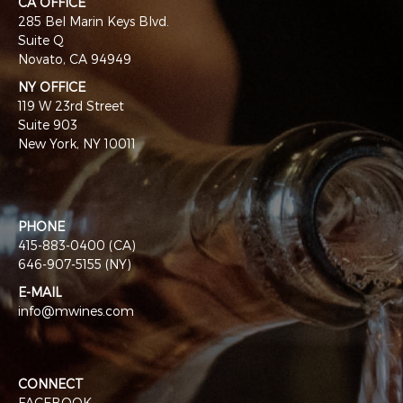
CA OFFICE
285 Bel Marin Keys Blvd.
Suite Q
Novato, CA 94949
NY OFFICE
119 W 23rd Street
Suite 903
New York, NY 10011
PHONE
415-883-0400 (CA)
646-907-5155 (NY)
E-MAIL
info@mwines.com
CONNECT
FACEBOOK