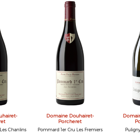
hairet-
Domaine Douhairet-
Domain
ret
Porcheret
Po
Les Chanlins
Pommard 1er Cru Les Fremiers
Pulign