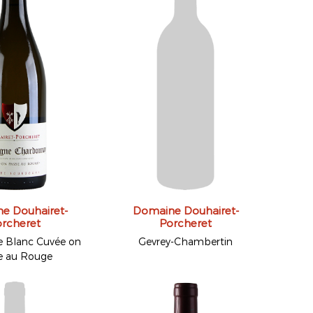
e Douhairet-
Domaine Douhairet-
rcheret
Porcheret
 Blanc Cuvée on
Gevrey-Chambertin
e au Rouge