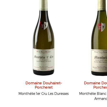
Domaine Douhairet-
Domaine Dou
Porcheret
Porche
Monthélie 1er Cru Les Duresses
Monthélie Blanc
Arman