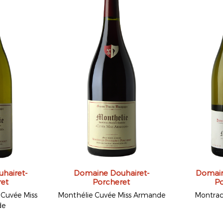
hairet-
Domaine Douhairet-
Domain
ret
Porcheret
Po
 Cuvée Miss
Monthélie Cuvée Miss Armande
Montrac
de