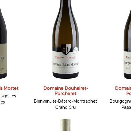
s Mortet
Domaine Douhairet-
Domain
Porcheret
Po
uge Les
Bienvenues-Bâtard-Montrachet
Bourgogne
ies
Grand Cru
Pass