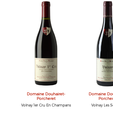
Domaine Douhairet-
Domaine Dou
Porcheret
Porche
Volnay 1er Cru En Champans
Volnay Les 