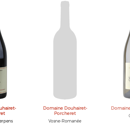
hairet-
Domaine Douhairet-
Domaine 
ret
Porcheret
Serpens
Vosne-Romanée