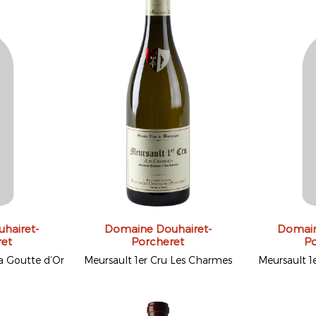
hairet-
Domaine Douhairet-
Domain
ret
Porcheret
Po
La Goutte d’Or
Meursault 1er Cru Les Charmes
Meursault 1e