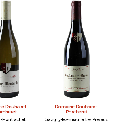
e Douhairet-
Domaine Douhairet-
rcheret
Porcheret
y-Montrachet
Savigny-lès-Beaune Les Prevaux