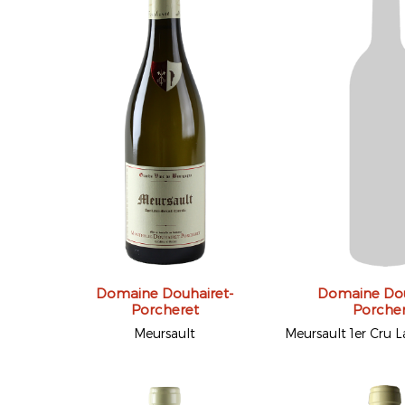
Domaine Douhairet-
Domaine Dou
Porcheret
Porche
Meursault
Meursault 1er Cru 