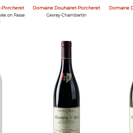
-Porcheret
Domaine Douhairet-Porcheret
Domaine D
ée on Passe
Gevrey-Chambertin
e