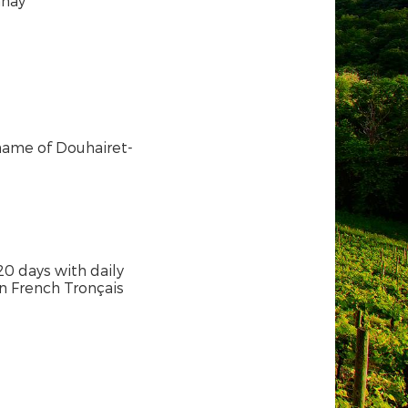
nay
 name of Douhairet-
20 days with daily
n French Tronçais