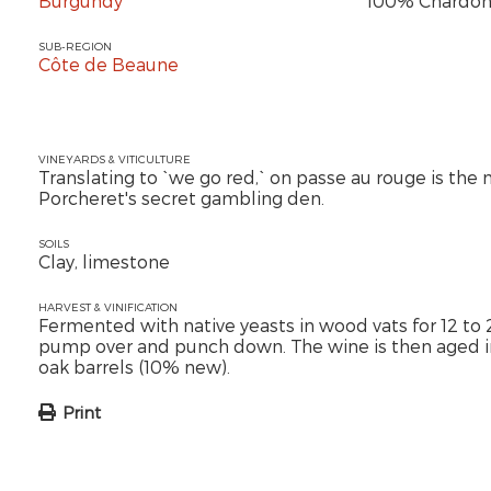
Burgundy
100% Chardon
SUB-REGION
Côte de Beaune
VINEYARDS & VITICULTURE
Translating to `we go red,` on passe au rouge is the
Porcheret's secret gambling den.
SOILS
Clay, limestone
HARVEST & VINIFICATION
Fermented with native yeasts in wood vats for 12 to 
pump over and punch down. The wine is then aged i
oak barrels (10% new).
Print