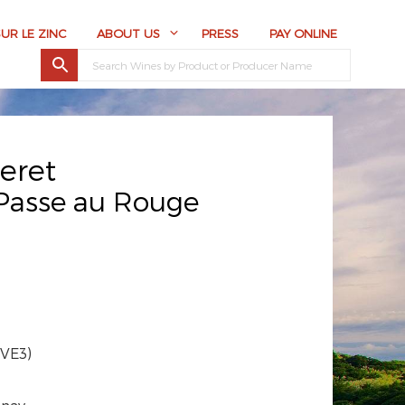
SUR LE ZINC
ABOUT US
PRESS
PAY ONLINE
eret
Passe au Rouge
HVE3)