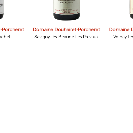
-Porcheret
Domaine Douhairet-Porcheret
Domaine D
achet
Savigny-lès-Beaune Les Prevaux
Volnay 1