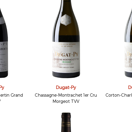
Py
Dugat-Py
D
rtin Grand
Chassagne-Montrachet 1er Cru
Corton-Char
V
Morgeot TVV