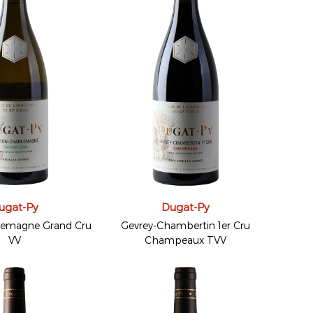
ugat-Py
Dugat-Py
lemagne Grand Cru
Gevrey-Chambertin 1er Cru
VV
Champeaux TVV