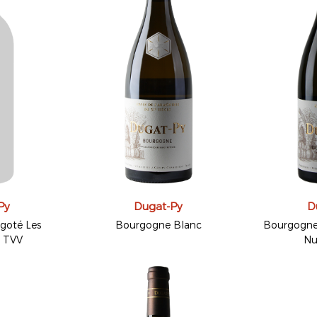
Py
Dugat-Py
D
goté Les
Bourgogne Blanc
Bourgogne
s TVV
Nu