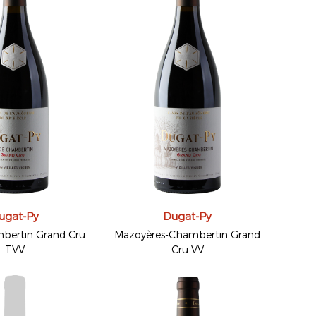
ugat-Py
Dugat-Py
bertin Grand Cru
Mazoyères-Chambertin Grand
TVV
Cru VV