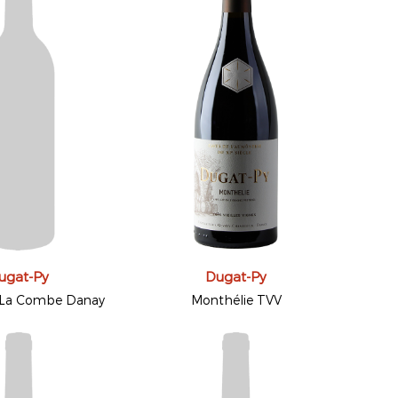
ugat-Py
Dugat-Py
 La Combe Danay
Monthélie TVV