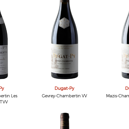
Py
Dugat-Py
D
rtin Les
Gevrey-Chambertin VV
Mazis-Cham
 TVV