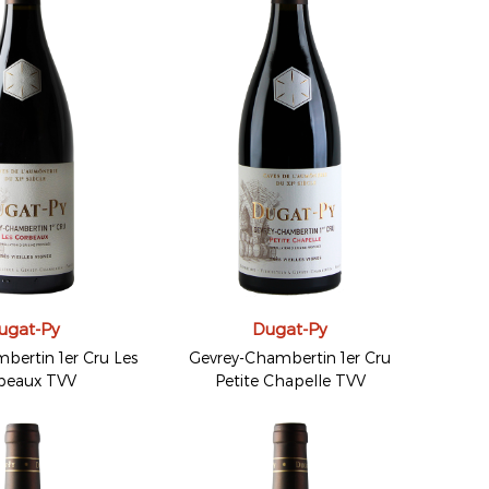
ugat-Py
Dugat-Py
bertin 1er Cru Les
Gevrey-Chambertin 1er Cru
beaux TVV
Petite Chapelle TVV