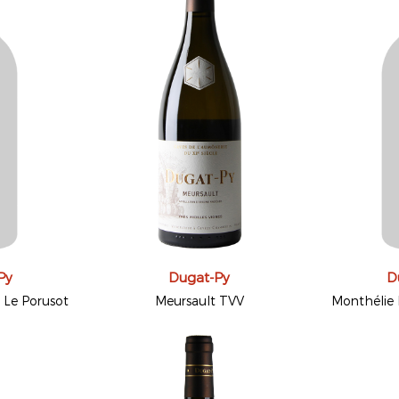
Py
Dugat-Py
D
u Le Porusot
Meursault TVV
Monthélie