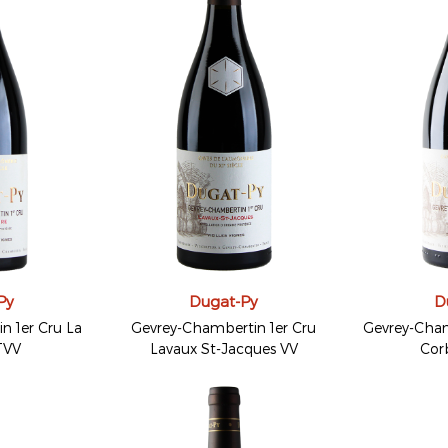
Py
Dugat-Py
D
n 1er Cru La
Gevrey-Chambertin 1er Cru
Gevrey-Cham
TVV
Lavaux St-Jacques VV
Cor