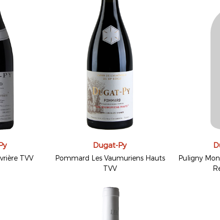
Py
Dugat-Py
D
rière TVV
Pommard Les Vaumuriens Hauts
Puligny Mont
TVV
Re