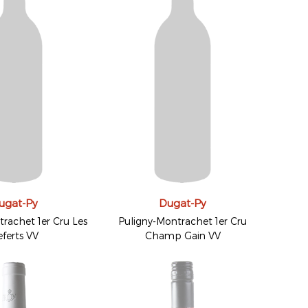
ugat-Py
Dugat-Py
rachet 1er Cru Les
Puligny-Montrachet 1er Cru
ferts VV
Champ Gain VV