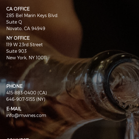
CA OFFICE
285 Bel Marin Keys Blvd.
Suite Q
Novato, CA 94949
NY OFFICE
119 W 23rd Street
Suite 903
New York, NY 10011
PHONE
415-883-0400 (CA)
646-907-5155 (NY)
E-MAIL
info@mwines.com