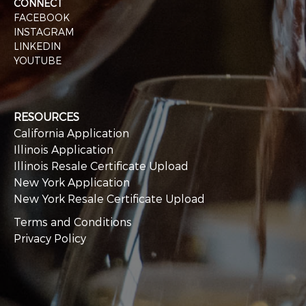
CONNECT
FACEBOOK
INSTAGRAM
LINKEDIN
YOUTUBE
RESOURCES
California Application
Illinois Application
Illinois Resale Certificate Upload
New York Application
New York Resale Certificate Upload
Terms and Conditions
Privacy Policy