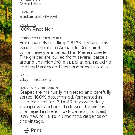
Monthélie
FARMING
Sustainable (HVE3)
VARIETIES
100% Pinot Noir
VINEYARDS & VITICULTURE
From parcels totalling 0.8223 hectare, this
wine is a tribute to Armande Douhairet,
whom everyone called the `Mademoiselle`.
The grapes are pulled from several parcels
around the Monthélie appellation, including
the Les Plantes and Les Longénes lieux-dits.
SOILS
Clay, limestone
HARVEST & VINIFICATION
Grapes are manually harvested and carefully
sorted. 100% destemmed, fermented in
stainless steel for 12 to 20 days with daily
pump over and punch down. The wine is
then aged in French oak barrels (Tronçais),
10% new for 18 to 20 months, depends on
the vintage.
Print