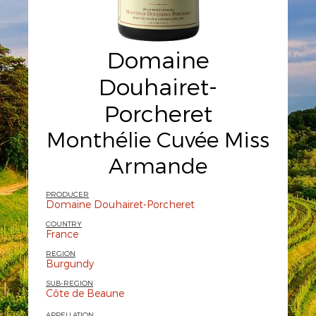
Domaine
Douhairet-
Porcheret
Monthélie Cuvée Miss
Armande
PRODUCER
Domaine Douhairet-Porcheret
COUNTRY
France
REGION
Burgundy
SUB-REGION
Côte de Beaune
APPELLATION