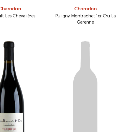
Charodon
Charodon
lt Les Chevalières
Puligny Montrachet 1er Cru La
Garenne