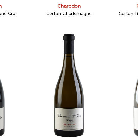
n
Charodon
and Cru
Corton-Charlemagne
Corton-R