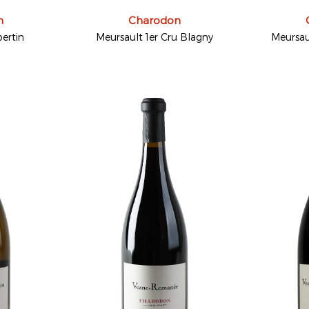
n
Charodon
ertin
Meursault 1er Cru Blagny
Meursau