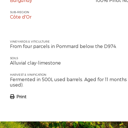
Burgundy
100% Pinot No
SUB-REGION
Côte d'Or
VINEYARDS & VITICULTURE
From four parcels in Pommard below the D974.
SOILS
Alluvial clay-limestone
HARVEST & VINIFICATION
Fermented in 500L used barrels. Aged for 11 months in
used).
Print