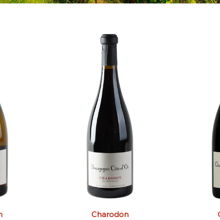
n
Charodon