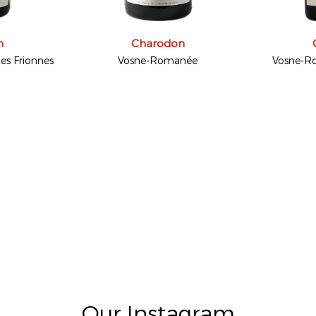
n
Charodon
Les Frionnes
Vosne-Romanée
Vosne-Ro
Our Instagram