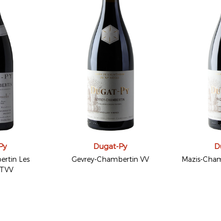
Py
Dugat-Py
D
rtin Les
Gevrey-Chambertin VV
Mazis-Cham
 TVV