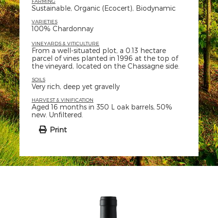
FARMING
Sustainable, Organic (Ecocert), Biodynamic
VARIETIES
100% Chardonnay
VINEYARDS & VITICULTURE
From a well-situated plot, a 0.13 hectare
parcel of vines planted in 1996 at the top of
the vineyard, located on the Chassagne side.
SOILS
Very rich, deep yet gravelly
HARVEST & VINIFICATION
Aged 16 months in 350 L oak barrels, 50%
new. Unfiltered.
Print