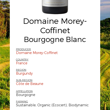
Domaine Morey-
Coffinet
Bourgogne Blanc
PRODUCER
Domaine Morey-Coffinet
COUNTRY
France
REGION
Burgundy
SUB-REGION
Côte de Beaune
APPELLATION
Bourgogne
FARMING
Sustainable, Organic (Ecocert), Biodynamic