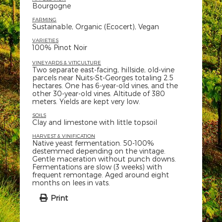
Bourgogne
FARMING
Sustainable, Organic (Ecocert), Vegan
VARIETIES
100% Pinot Noir
VINEYARDS & VITICULTURE
Two separate east-facing, hillside, old-vine
parcels near Nuits-St-Georges totaling 2.5
hectares. One has 6-year-old vines, and the
other 30-year-old vines. Altitude of 380
meters. Yields are kept very low.
SOILS
Clay and limestone with little topsoil
HARVEST & VINIFICATION
Native yeast fermentation. 50-100%
destemmed depending on the vintage.
Gentle maceration without punch downs.
Fermentations are slow (3 weeks) with
frequent remontage. Aged around eight
months on lees in vats.
Print