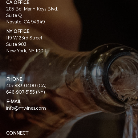
CA OFFICE
285 Bel Marin Keys Blvd.
Suite Q
Novato, CA 94949
NY OFFICE
119 W 23rd Street
Suite 903
New York, NY 10011
PHONE
415-883-0400 (CA)
646-907-5155 (NY)
E-MAIL
info@mwines.com
CONNECT