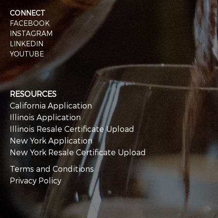
CONNECT
FACEBOOK
INSTAGRAM
LINKEDIN
YOUTUBE
RESOURCES
California Application
Illinois Application
Illinois Resale Certificate Upload
New York Application
New York Resale Certificate Upload
Terms and Conditions
Privacy Policy