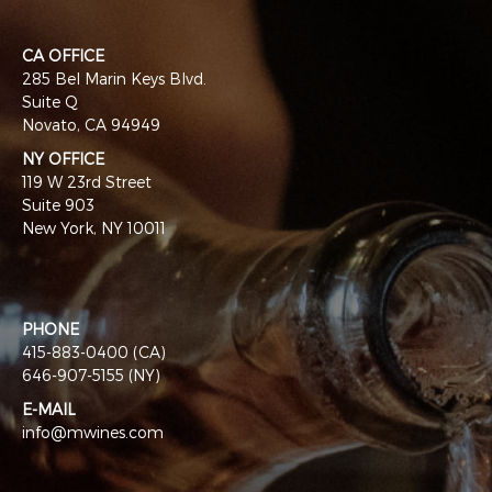
CA OFFICE
285 Bel Marin Keys Blvd.
Suite Q
Novato, CA 94949
NY OFFICE
119 W 23rd Street
Suite 903
New York, NY 10011
PHONE
415-883-0400 (CA)
646-907-5155 (NY)
E-MAIL
info@mwines.com