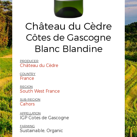
Château du Cèdre
Côtes de Gascogne
Blanc Blandine
PRODUCER
Château du Cèdre
COUNTRY
France
REGION
South West France
SUB-REGION
Cahors
APPELLATION
IGP Cotes de Gascogne
FARMING
Sustainable, Organic