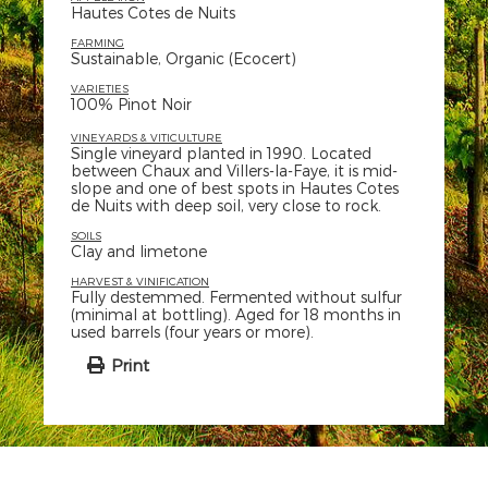
Hautes Cotes de Nuits
FARMING
Sustainable, Organic (Ecocert)
VARIETIES
100% Pinot Noir
VINEYARDS & VITICULTURE
Single vineyard planted in 1990. Located
between Chaux and Villers-la-Faye, it is mid-
slope and one of best spots in Hautes Cotes
de Nuits with deep soil, very close to rock.
SOILS
Clay and limetone
HARVEST & VINIFICATION
Fully destemmed. Fermented without sulfur
(minimal at bottling). Aged for 18 months in
used barrels (four years or more).
Print